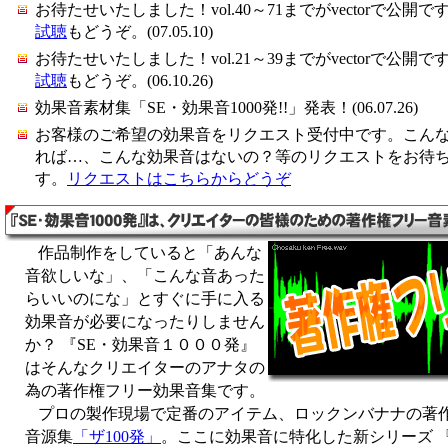
お待たせいたしました！vol.40～71までがvectorで公開で
試聴
もどうぞ。(07.05.10)
お待たせいたしました！vol.21～39までがvectorで公開で
試聴
もどうぞ。(06.10.26)
効果音素材集「SE・効果音1000発!!」発表！(06.07.26)
お客様のご希望の効果音をリクエスト受付中です。こん
れば…、こんな効果音はないの？等のリクエストをお待
す。
リクエストはこちらからどうぞ
作品制作をしていると「あんな
音欲しいな」、「こんな音あった
らいいのにな」とすぐに手に入る
効果音が必要になったりしません
か？ 『SE・効果音１０００発』
はそんなクリエイターのアナタの
為の著作権フリー効果音集です。
プロの製作現場で定番のアイテム、ロックンバナナの著
音源集
「ザ100発」
。ここに効果音に特化した新シリーズ 『