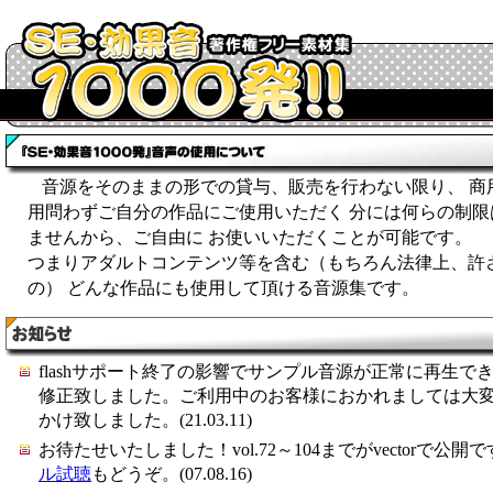
音源をそのままの形での貸与、販売を行わない限り、 商
用問わずご自分の作品にご使用いただく 分には何らの制限
ませんから、ご自由に お使いいただくことが可能です。
つまりアダルトコンテンツ等を含む（もちろん法律上、許
の） どんな作品にも使用して頂ける音源集です。
flashサポート終了の影響でサンプル音源が正常に再生で
修正致しました。ご利用中のお客様におかれましては大
かけ致しました。(21.03.11)
お待たせいたしました！vol.72～104までがvectorで公開
ル試聴
もどうぞ。(07.08.16)